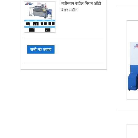
नवीनतम स्टील नियम ऑटो
बेंडर मशीन
सभी नए उत्पाद