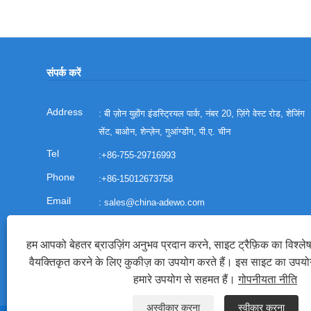
संपर्क करें
: बी ज़ोन युहोंग इंडस्ट्रियल पार्क, नंबर 20, ज़िंगे वेस्ट रोड, शेजिंग
सेंट, बाओन, शेन्ज़ेन, गुआंग्डोंग, पी.ए. चीन
:
+86-755-29716993
:
+86-15012673758
:
sales@china-adewo.com
: +86-755-29716997
हम आपको बेहतर ब्राउज़िंग अनुभव प्रदान करने, साइट ट्रैफ़िक का विश्ल
वैयक्तिकृत करने के लिए कुकीज़ का उपयोग करते हैं। इस साइट का उपय
हमारे उपयोग से सहमत हैं।
गोपनीयता नीति
अस्वीकार करना
स्वीकार करना